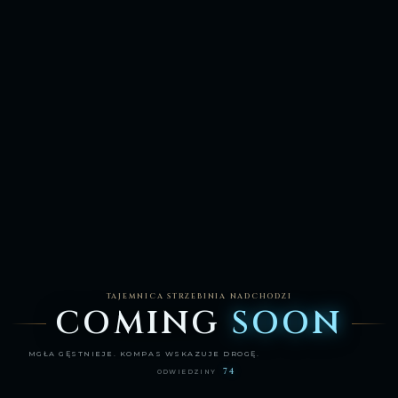
TAJEMNICA STRZEBINIA NADCHODZI
COMING
SOON
MGŁA GĘSTNIEJE. KOMPAS WSKAZUJE DROGĘ.
74
ODWIEDZINY