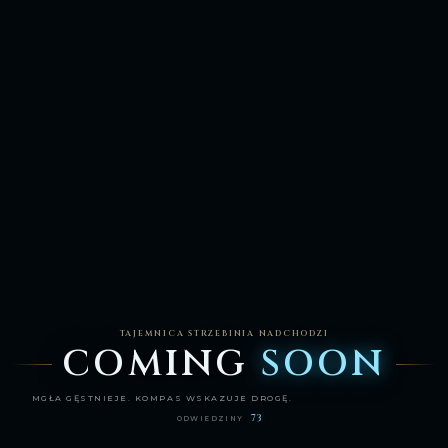
TAJEMNICA STRZEBINIA NADCHODZI
COMING
SOON
MGŁA GĘSTNIEJE. KOMPAS WSKAZUJE DROGĘ.
73
ODWIEDZINY